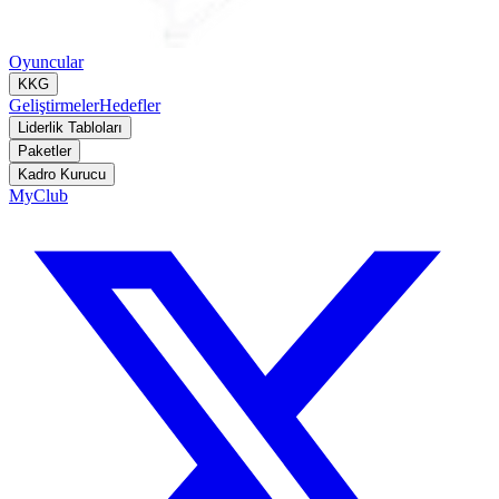
Oyuncular
KKG
Geliştirmeler
Hedefler
Liderlik Tabloları
Paketler
Kadro Kurucu
MyClub