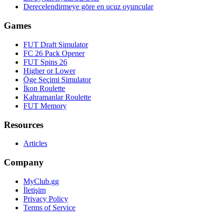
Derecelendirmeye göre en ucuz oyuncular
Games
FUT Draft Simulator
FC 26 Pack Opener
FUT Spins 26
Higher or Lower
Öge Seçimi Simulator
İkon Roulette
Kahramanlar Roulette
FUT Memory
Resources
Articles
Company
MyClub.gg
İletişim
Privacy Policy
Terms of Service