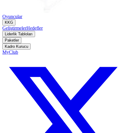
Oyuncular
KKG
Geliştirmeler
Hedefler
Liderlik Tabloları
Paketler
Kadro Kurucu
MyClub