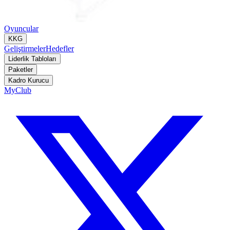
Oyuncular
KKG
Geliştirmeler
Hedefler
Liderlik Tabloları
Paketler
Kadro Kurucu
MyClub