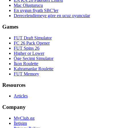
EA KA 26 Paketleri Listesi
Maç Oluşturucu
En uygun fiyatlı SBC'ler
Derecelendirmeye göre en ucuz oyuncular
Games
FUT Draft Simulator
FC 26 Pack Opener
FUT Spins 26
Higher or Lower
Öge Seçimi Simulator
İkon Roulette
Kahramanlar Roulette
FUT Memory
Resources
Articles
Company
MyClub.gg
İletişim