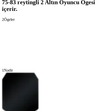
75-83 reytingli 2 Altın Oyuncu Ögesi
içerir.
2
Ögeler
1
Nadir