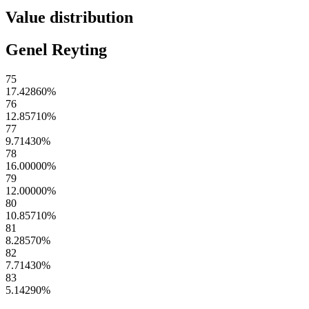
Value distribution
Genel Reyting
75
17.42860
%
76
12.85710
%
77
9.71430
%
78
16.00000
%
79
12.00000
%
80
10.85710
%
81
8.28570
%
82
7.71430
%
83
5.14290
%