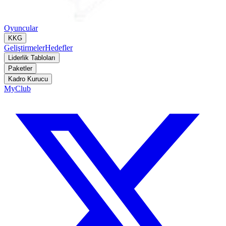
Oyuncular
KKG
Geliştirmeler
Hedefler
Liderlik Tabloları
Paketler
Kadro Kurucu
MyClub