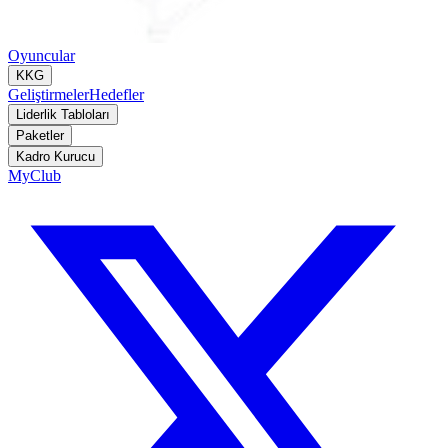
Oyuncular
KKG
Geliştirmeler
Hedefler
Liderlik Tabloları
Paketler
Kadro Kurucu
MyClub