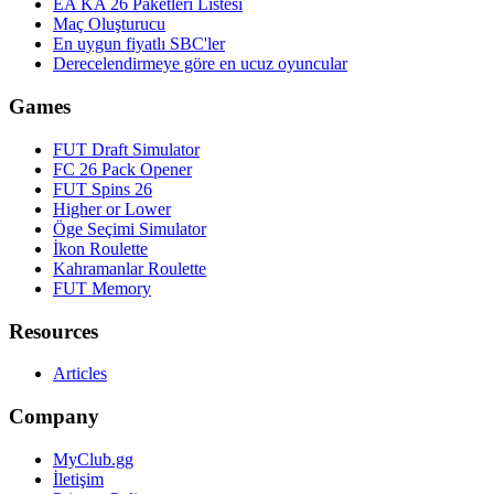
EA KA 26 Paketleri Listesi
Maç Oluşturucu
En uygun fiyatlı SBC'ler
Derecelendirmeye göre en ucuz oyuncular
Games
FUT Draft Simulator
FC 26 Pack Opener
FUT Spins 26
Higher or Lower
Öge Seçimi Simulator
İkon Roulette
Kahramanlar Roulette
FUT Memory
Resources
Articles
Company
MyClub.gg
İletişim