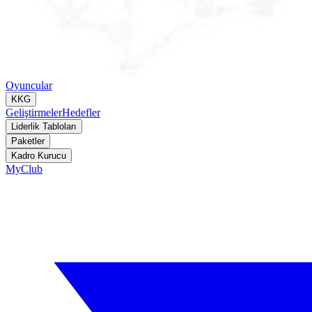
Oyuncular
KKG
Geliştirmeler
Hedefler
Liderlik Tabloları
Paketler
Kadro Kurucu
MyClub