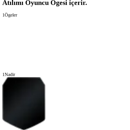
Atılımı Oyuncu Ögesi içerir.
1
Ögeler
1
Nadir