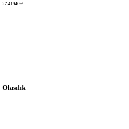
27.41940
%
Olasılık