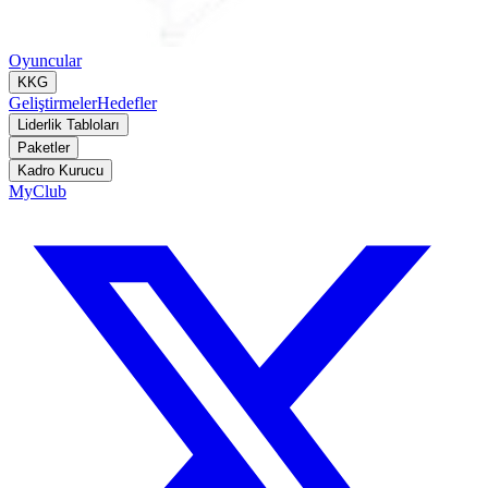
Oyuncular
KKG
Geliştirmeler
Hedefler
Liderlik Tabloları
Paketler
Kadro Kurucu
MyClub