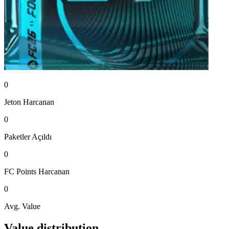
0
Jeton
Harcanan
0
Paketler
Açıldı
0
FC Points
Harcanan
0
Avg. Value
Value distribution