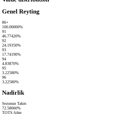
Genel Reyting
86+
100.00000
%
91
46.77420
%
92
24.19350
%
93
17.74190
%
94
4.83870
%
95
3.22580
%
96
3.22580
%
Nadirlik
Sezonun Takm
72.58060
%
TOTS Atlm