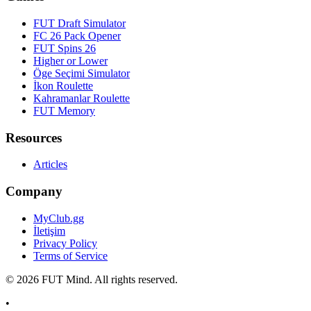
FUT Draft Simulator
FC 26 Pack Opener
FUT Spins 26
Higher or Lower
Öge Seçimi Simulator
İkon Roulette
Kahramanlar Roulette
FUT Memory
Resources
Articles
Company
MyClub.gg
İletişim
Privacy Policy
Terms of Service
©
2026
FUT Mind. All rights reserved.
•