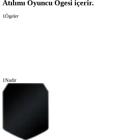
Atılımı Oyuncu Ögesi içerir.
1
Ögeler
1
Nadir