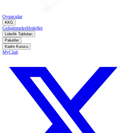
Oyuncular
KKG
Geliştirmeler
Hedefler
Liderlik Tabloları
Paketler
Kadro Kurucu
MyClub