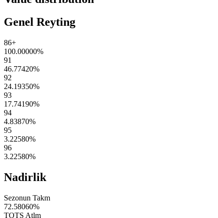
Genel Reyting
86+
100.00000
%
91
46.77420
%
92
24.19350
%
93
17.74190
%
94
4.83870
%
95
3.22580
%
96
3.22580
%
Nadirlik
Sezonun Takm
72.58060
%
TOTS Atlm