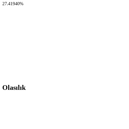
27.41940
%
Olasılık