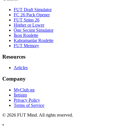
FUT Draft Simulator
FC 26 Pack Opener
FUT Spins 26
Higher or Lower
Öge Seçimi Simulator
İkon Roulette
Kahramanlar Roulette
FUT Memory
Resources
Articles
Company
MyClub.gg
İletişim
Privacy Policy
Terms of Service
©
2026
FUT Mind. All rights reserved.
•