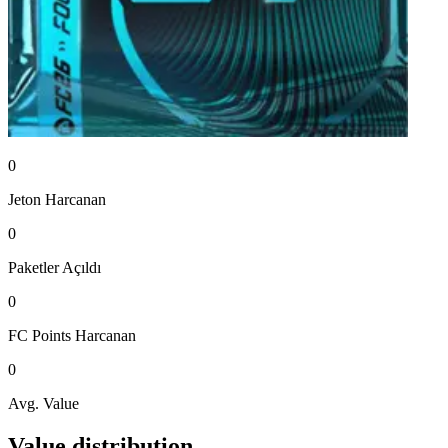
0
Jeton
Harcanan
0
Paketler
Açıldı
0
FC Points
Harcanan
0
Avg. Value
Value distribution