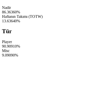
Nadir
86.36360
%
Haftanın Takımı (TOTW)
13.63640
%
Tür
Player
90.90910
%
Misc
9.09090
%