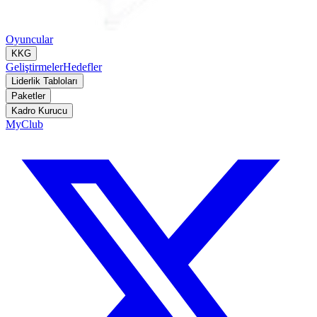
Oyuncular
KKG
Geliştirmeler
Hedefler
Liderlik Tabloları
Paketler
Kadro Kurucu
MyClub