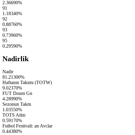
2.36690
%
91
1.18340
%
92
0.88760
%
93
0.73960
%
95
0.29590
%
Nadirlik
Nadir
81.21300
%
Haftanın Takımı (TOTW)
9.02370
%
FUT Doum Gn
4.28990
%
Sezonun Takm
1.03550
%
TOTS Atlm
0.59170
%
Futbol Festivali: an Avclar
0.44380
%