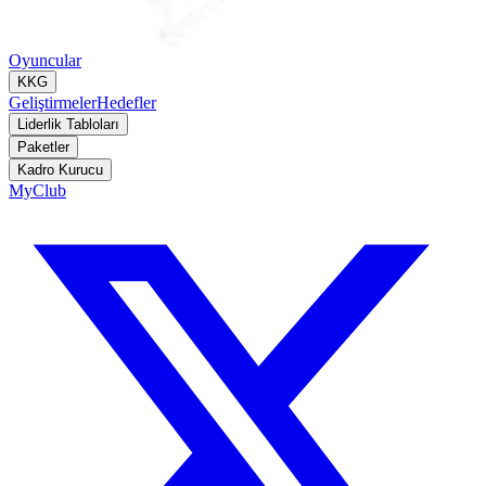
Oyuncular
KKG
Geliştirmeler
Hedefler
Liderlik Tabloları
Paketler
Kadro Kurucu
MyClub