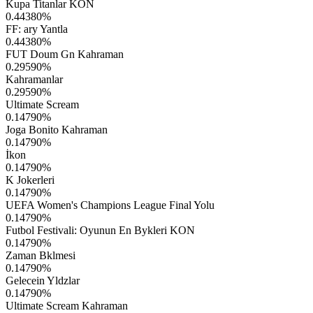
Kupa Titanlar KON
0.44380
%
FF: ary Yantla
0.44380
%
FUT Doum Gn Kahraman
0.29590
%
Kahramanlar
0.29590
%
Ultimate Scream
0.14790
%
Joga Bonito Kahraman
0.14790
%
İkon
0.14790
%
K Jokerleri
0.14790
%
UEFA Women's Champions League Final Yolu
0.14790
%
Futbol Festivali: Oyunun En Bykleri KON
0.14790
%
Zaman Bklmesi
0.14790
%
Gelecein Yldzlar
0.14790
%
Ultimate Scream Kahraman