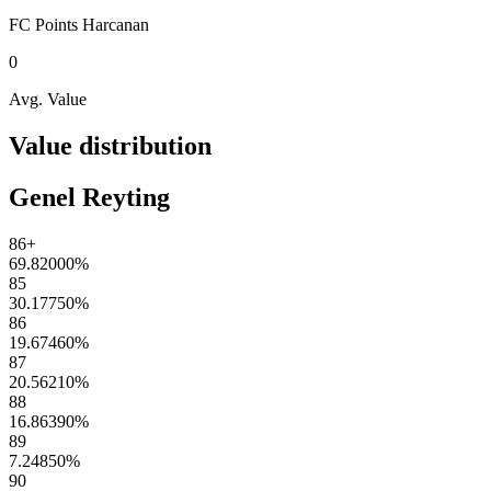
FC Points
Harcanan
0
Avg. Value
Value distribution
Genel Reyting
86+
69.82000
%
85
30.17750
%
86
19.67460
%
87
20.56210
%
88
16.86390
%
89
7.24850
%
90