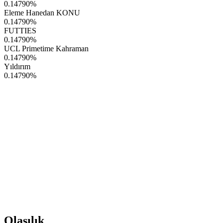
0.14790
%
Eleme Hanedan KONU
0.14790
%
FUTTIES
0.14790
%
UCL Primetime Kahraman
0.14790
%
Yıldırım
0.14790
%
Olasılık