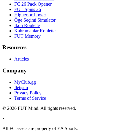
FC 26 Pack Opener
FUT Spins 26
Higher or Lower
Öge Seçimi Simulator
İkon Roulette
Kahramanlar Roulette
FUT Memory
Resources
Articles
Company
MyClub.gg
İletişim
Privacy Policy
Terms of Service
©
2026
FUT Mind. All rights reserved.
•
All
FC
assets are property of EA Sports.