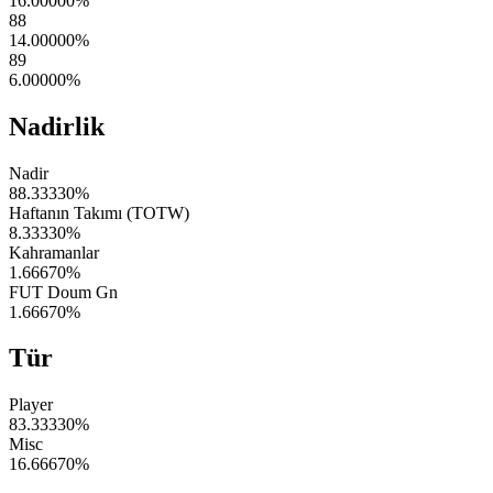
16.00000
%
88
14.00000
%
89
6.00000
%
Nadirlik
Nadir
88.33330
%
Haftanın Takımı (TOTW)
8.33330
%
Kahramanlar
1.66670
%
FUT Doum Gn
1.66670
%
Tür
Player
83.33330
%
Misc
16.66670
%