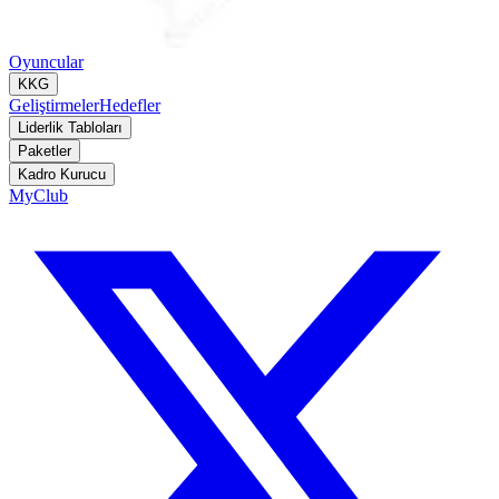
Oyuncular
KKG
Geliştirmeler
Hedefler
Liderlik Tabloları
Paketler
Kadro Kurucu
MyClub