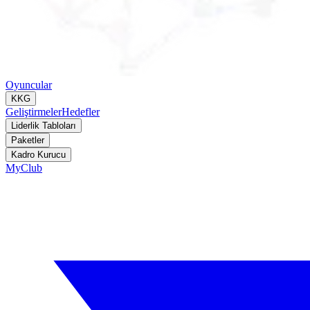
Oyuncular
KKG
Geliştirmeler
Hedefler
Liderlik Tabloları
Paketler
Kadro Kurucu
MyClub