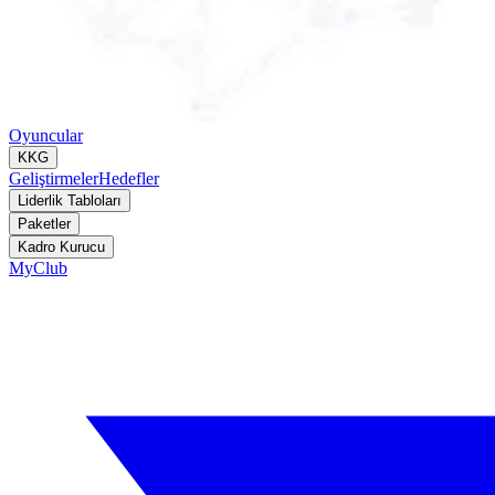
Oyuncular
KKG
Geliştirmeler
Hedefler
Liderlik Tabloları
Paketler
Kadro Kurucu
MyClub