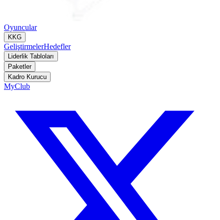
Oyuncular
KKG
Geliştirmeler
Hedefler
Liderlik Tabloları
Paketler
Kadro Kurucu
MyClub