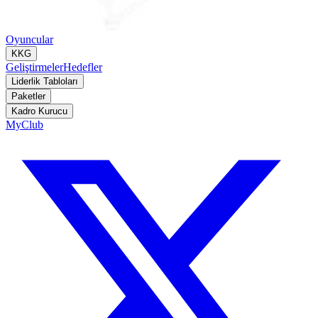
Oyuncular
KKG
Geliştirmeler
Hedefler
Liderlik Tabloları
Paketler
Kadro Kurucu
MyClub