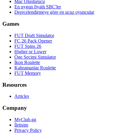
Maç Oluşturucu
En uygun fiyatlı SBC'ler
Derecelendirmeye göre en ucuz oyuncular
Games
FUT Draft Simulator
FC 26 Pack Opener
FUT Spins 26
Higher or Lower
Öge Seçimi Simulator
İkon Roulette
Kahramanlar Roulette
FUT Memory
Resources
Articles
Company
MyClub.gg
İletişim
Privacy Policy