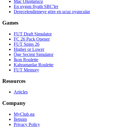
Maç Oluşturucu
En uygun fiyatlı SBC'ler
Derecelendirmeye göre en ucuz oyuncular
Games
FUT Draft Simulator
FC 26 Pack Opener
FUT Spins 26
Higher or Lower
Öge Seçimi Simulator
İkon Roulette
Kahramanlar Roulette
FUT Memory
Resources
Articles
Company
MyClub.gg
İletişim
Privacy Policy