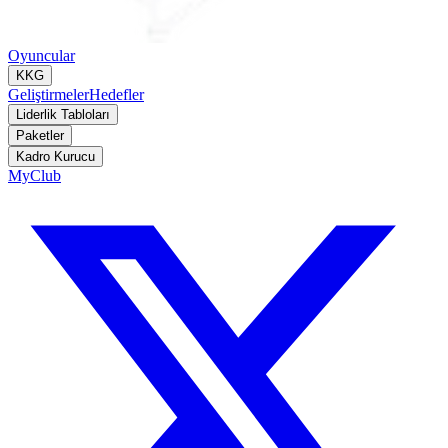
Oyuncular
KKG
Geliştirmeler
Hedefler
Liderlik Tabloları
Paketler
Kadro Kurucu
MyClub