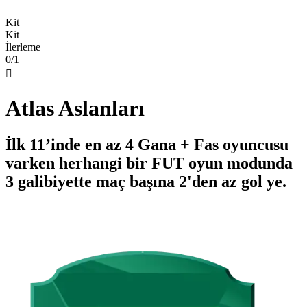
Kit
Kit
İlerleme
0/1

Atlas Aslanları
İlk 11’inde en az 4 Gana + Fas oyuncusu
varken herhangi bir FUT oyun modunda
3 galibiyette maç başına 2'den az gol ye.