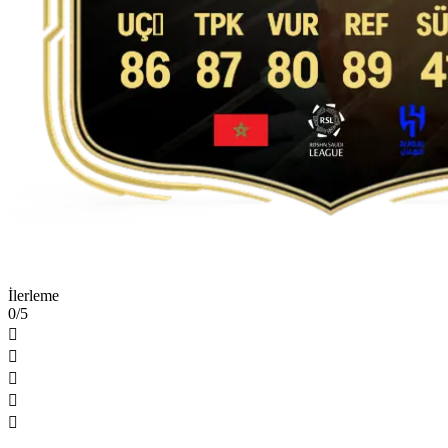
İlerleme
0/5




