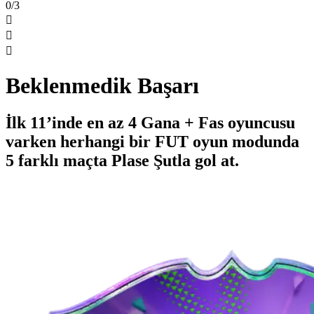
0/3



Beklenmedik Başarı
İlk 11’inde en az 4 Gana + Fas oyuncusu
varken herhangi bir FUT oyun modunda
5 farklı maçta Plase Şutla gol at.