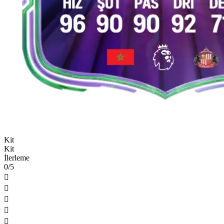
Kit
Kit
İlerleme
0/5




