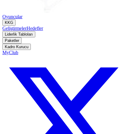
Oyuncular
KKG
Geliştirmeler
Hedefler
Liderlik Tabloları
Paketler
Kadro Kurucu
MyClub