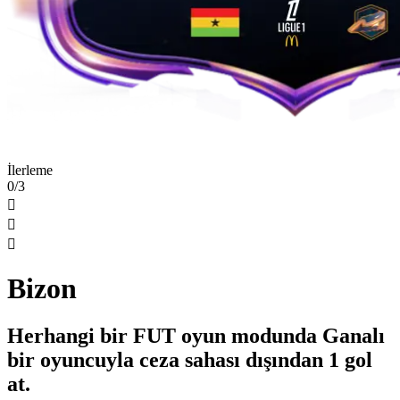
İlerleme
0/3



Bizon
Herhangi bir FUT oyun modunda Ganalı
bir oyuncuyla ceza sahası dışından 1 gol
at.