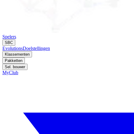
Spelers
SBC
Evolutions
Doelstellingen
Klassementen
Pakketten
Sel. bouwer
MyClub