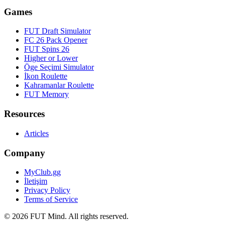
Games
FUT Draft Simulator
FC 26 Pack Opener
FUT Spins 26
Higher or Lower
Öge Seçimi Simulator
İkon Roulette
Kahramanlar Roulette
FUT Memory
Resources
Articles
Company
MyClub.gg
İletişim
Privacy Policy
Terms of Service
©
2026
FUT Mind. All rights reserved.