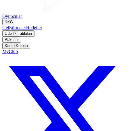
Oyuncular
KKG
Geliştirmeler
Hedefler
Liderlik Tabloları
Paketler
Kadro Kurucu
MyClub