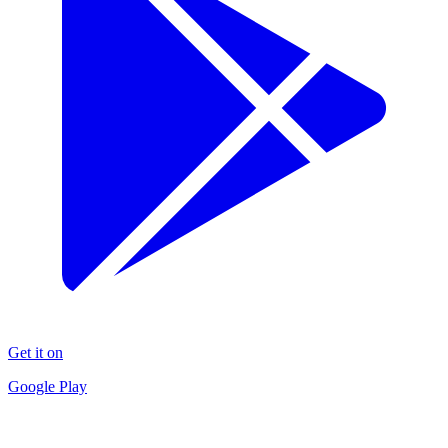
Get it on
Google Play