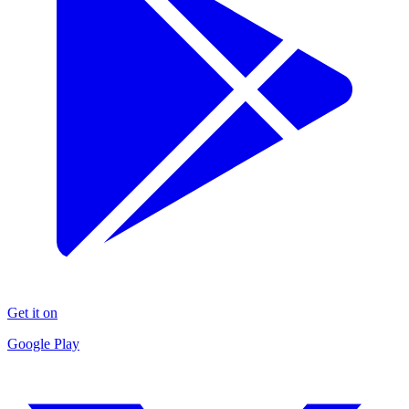
Get it on
Google Play