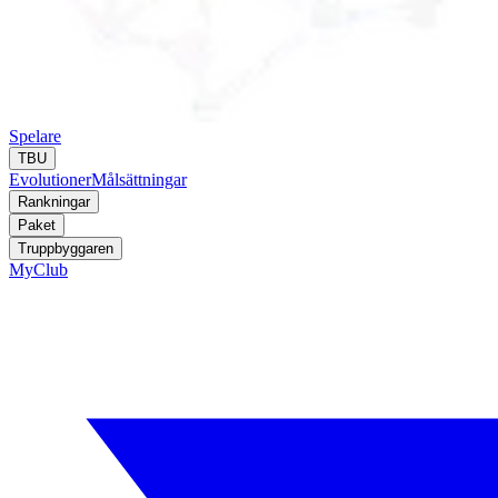
Spelare
TBU
Evolutioner
Målsättningar
Rankningar
Paket
Truppbyggaren
MyClub