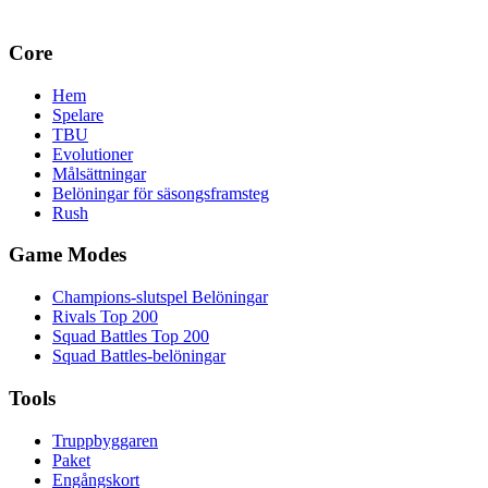
Core
Hem
Spelare
TBU
Evolutioner
Målsättningar
Belöningar för säsongsframsteg
Rush
Game Modes
Champions-slutspel Belöningar
Rivals Top 200
Squad Battles Top 200
Squad Battles-belöningar
Tools
Truppbyggaren
Paket
Engångskort