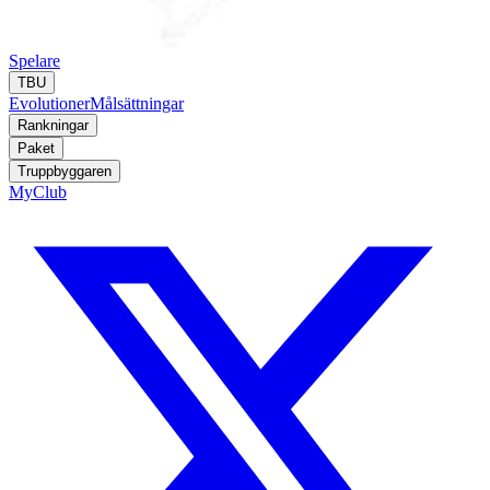
Spelare
TBU
Evolutioner
Målsättningar
Rankningar
Paket
Truppbyggaren
MyClub