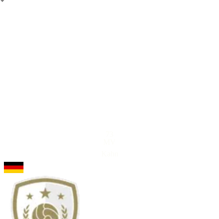
73
MV
Kahn