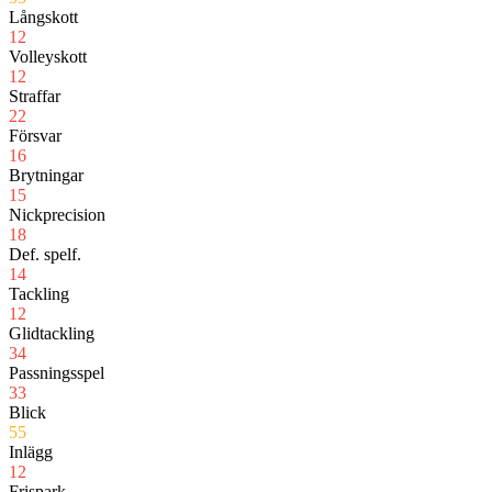
Långskott
12
Volleyskott
12
Straffar
22
Försvar
16
Brytningar
15
Nickprecision
18
Def. spelf.
14
Tackling
12
Glidtackling
34
Passningsspel
33
Blick
55
Inlägg
12
Frispark