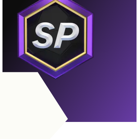
Titanen
Utgången
Till Målsättningar
MV
|
Liberomålvakt
+
MV
|
Målvakt
+
+