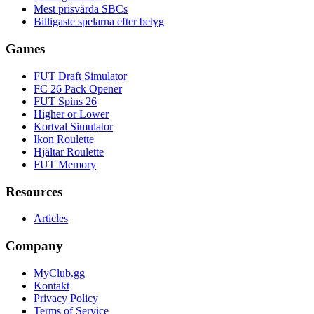
Mest prisvärda SBCs
Billigaste spelarna efter betyg
Games
FUT Draft Simulator
FC 26 Pack Opener
FUT Spins 26
Higher or Lower
Kortval Simulator
Ikon Roulette
Hjältar Roulette
FUT Memory
Resources
Articles
Company
MyClub.gg
Kontakt
Privacy Policy
Terms of Service