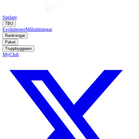
Spelare
TBU
Evolutioner
Målsättningar
Rankningar
Paket
Truppbyggaren
MyClub