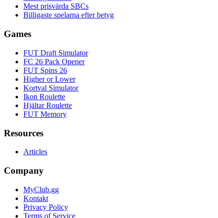
Mest prisvärda SBCs
Billigaste spelarna efter betyg
Games
FUT Draft Simulator
FC 26 Pack Opener
FUT Spins 26
Higher or Lower
Kortval Simulator
Ikon Roulette
Hjältar Roulette
FUT Memory
Resources
Articles
Company
MyClub.gg
Kontakt
Privacy Policy
Terms of Service