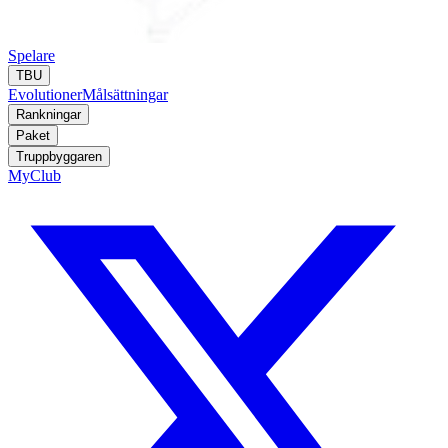
Spelare
TBU
Evolutioner
Målsättningar
Rankningar
Paket
Truppbyggaren
MyClub