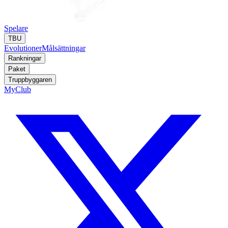
Spelare
TBU
Evolutioner
Målsättningar
Rankningar
Paket
Truppbyggaren
MyClub