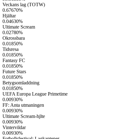
Veckans lag (TOTW)
0.67670
%
Hjältar
0.04630
%
Ultimate Scream
0.02780
%
Okrossbara
0.01850
%
Tidsresa
0.01850
%
Fantasy FC
0.01850
%
Future Stars
0.01850
%
Betygsomladdning
0.01850
%
UEFA Europa League Primetime
0.00930
%
FF: Anta utmaningen
0.00930
%
Ultimate Scream-hjlte
0.00930
%
Vintervildar
0.00930
%
Fotbollsfestival: Lagkaptener