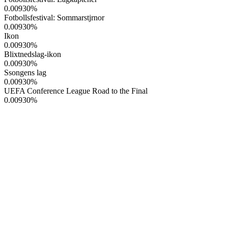
0.00930
%
Fotbollsfestival: Sommarstjrnor
0.00930
%
Ikon
0.00930
%
Blixtnedslag-ikon
0.00930
%
Ssongens lag
0.00930
%
UEFA Conference League Road to the Final
0.00930
%