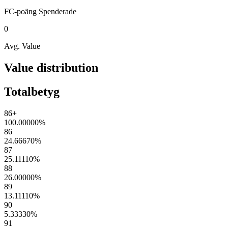
FC-poäng
Spenderade
0
Avg. Value
Value distribution
Totalbetyg
86+
100.00000
%
86
24.66670
%
87
25.11110
%
88
26.00000
%
89
13.11110
%
90
5.33330
%
91