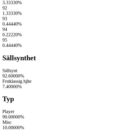
3.33330
%
92
1.33330
%
93
0.44440
%
94
0.22220
%
95
0.44440
%
Sällsynthet
Sällsynt
92.60000
%
Frstklassig hjlte
7.40000
%
Typ
Player
90.00000
%
Misc
10.00000
%