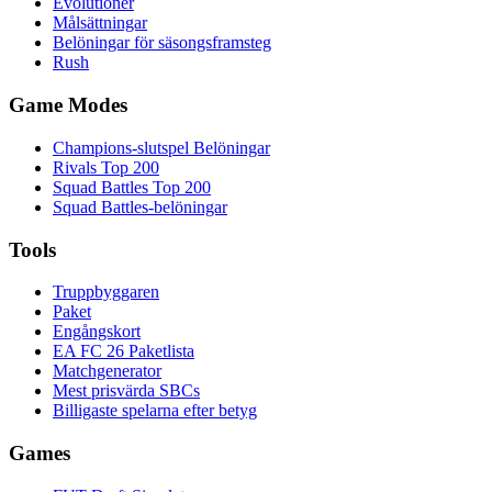
Evolutioner
Målsättningar
Belöningar för säsongsframsteg
Rush
Game Modes
Champions-slutspel Belöningar
Rivals Top 200
Squad Battles Top 200
Squad Battles-belöningar
Tools
Truppbyggaren
Paket
Engångskort
EA FC 26 Paketlista
Matchgenerator
Mest prisvärda SBCs
Billigaste spelarna efter betyg
Games