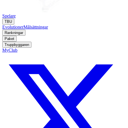
Spelare
TBU
Evolutioner
Målsättningar
Rankningar
Paket
Truppbyggaren
MyClub