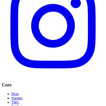
Core
Hem
Spelare
TBU