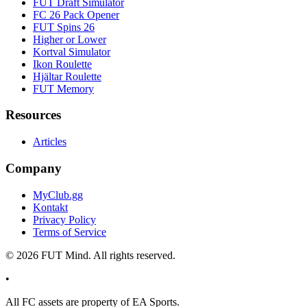
FUT Draft Simulator
FC 26 Pack Opener
FUT Spins 26
Higher or Lower
Kortval Simulator
Ikon Roulette
Hjältar Roulette
FUT Memory
Resources
Articles
Company
MyClub.gg
Kontakt
Privacy Policy
Terms of Service
©
2026
FUT Mind. All rights reserved.
•
All
FC
assets are property of EA Sports.