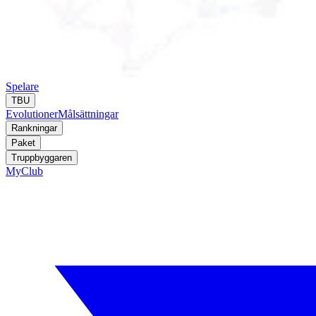
Spelare
TBU
Evolutioner
Målsättningar
Rankningar
Paket
Truppbyggaren
MyClub