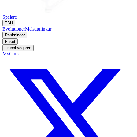
Spelare
TBU
Evolutioner
Målsättningar
Rankningar
Paket
Truppbyggaren
MyClub