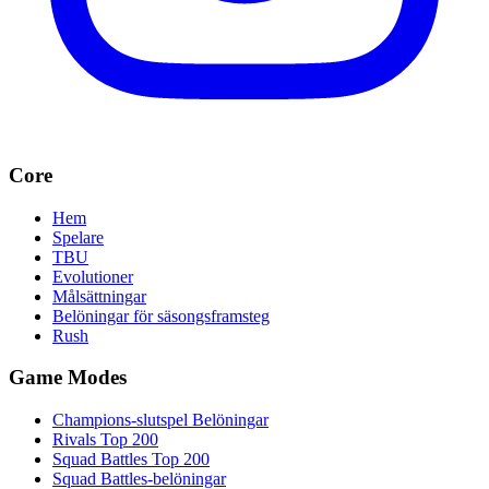
Core
Hem
Spelare
TBU
Evolutioner
Målsättningar
Belöningar för säsongsframsteg
Rush
Game Modes
Champions-slutspel Belöningar
Rivals Top 200
Squad Battles Top 200
Squad Battles-belöningar