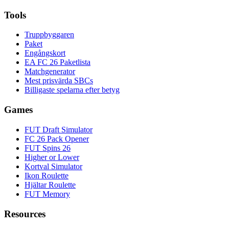
Tools
Truppbyggaren
Paket
Engångskort
EA FC 26 Paketlista
Matchgenerator
Mest prisvärda SBCs
Billigaste spelarna efter betyg
Games
FUT Draft Simulator
FC 26 Pack Opener
FUT Spins 26
Higher or Lower
Kortval Simulator
Ikon Roulette
Hjältar Roulette
FUT Memory
Resources