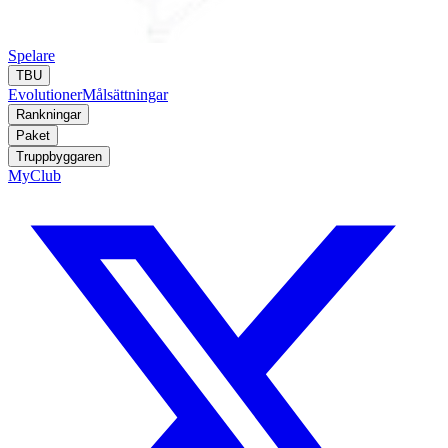
Spelare
TBU
Evolutioner
Målsättningar
Rankningar
Paket
Truppbyggaren
MyClub