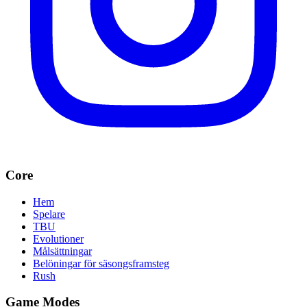
Core
Hem
Spelare
TBU
Evolutioner
Målsättningar
Belöningar för säsongsframsteg
Rush
Game Modes