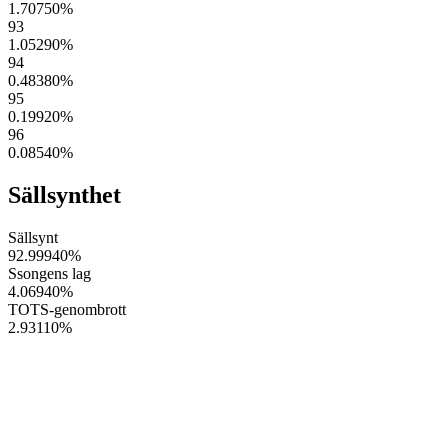
1.70750
%
93
1.05290
%
94
0.48380
%
95
0.19920
%
96
0.08540
%
Sällsynthet
Sällsynt
92.99940
%
Ssongens lag
4.06940
%
TOTS-genombrott
2.93110
%