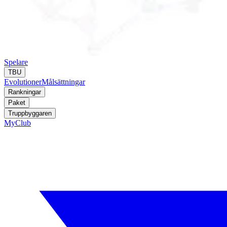
Spelare
TBU
Evolutioner
Målsättningar
Rankningar
Paket
Truppbyggaren
MyClub