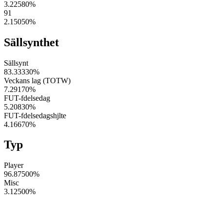
3.22580
%
91
2.15050
%
Sällsynthet
Sällsynt
83.33330
%
Veckans lag (TOTW)
7.29170
%
FUT-fdelsedag
5.20830
%
FUT-fdelsedagshjlte
4.16670
%
Typ
Player
96.87500
%
Misc
3.12500
%