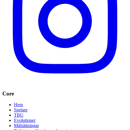
Core
Hem
Spelare
TBU
Evolutioner
Målsättningar