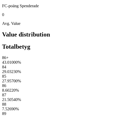
FC-poäng
Spenderade
0
Avg. Value
Value distribution
Totalbetyg
86+
43.01000
%
84
29.03230
%
85
27.95700
%
86
8.60220
%
87
21.50540
%
88
7.52690
%
89