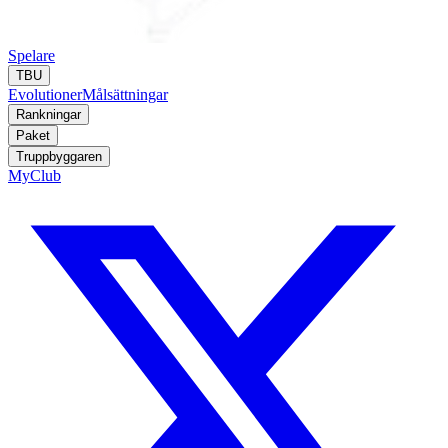
Spelare
TBU
Evolutioner
Målsättningar
Rankningar
Paket
Truppbyggaren
MyClub