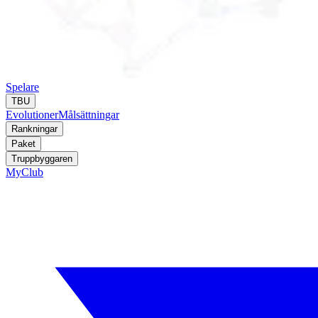
Spelare
TBU
Evolutioner
Målsättningar
Rankningar
Paket
Truppbyggaren
MyClub