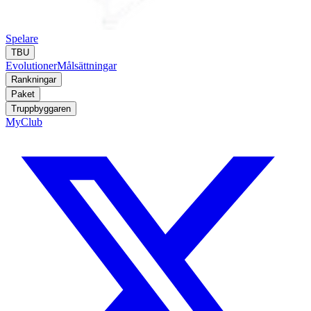
Spelare
TBU
Evolutioner
Målsättningar
Rankningar
Paket
Truppbyggaren
MyClub