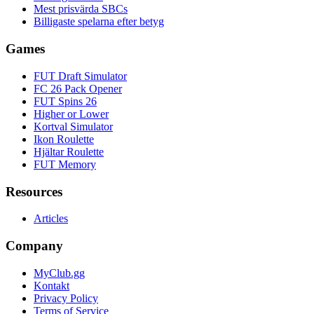
Mest prisvärda SBCs
Billigaste spelarna efter betyg
Games
FUT Draft Simulator
FC 26 Pack Opener
FUT Spins 26
Higher or Lower
Kortval Simulator
Ikon Roulette
Hjältar Roulette
FUT Memory
Resources
Articles
Company
MyClub.gg
Kontakt
Privacy Policy
Terms of Service