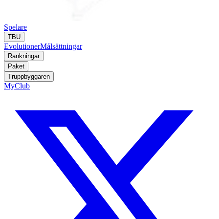
Spelare
TBU
Evolutioner
Målsättningar
Rankningar
Paket
Truppbyggaren
MyClub