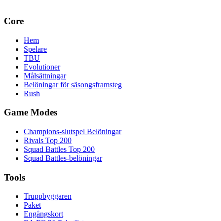
Core
Hem
Spelare
TBU
Evolutioner
Målsättningar
Belöningar för säsongsframsteg
Rush
Game Modes
Champions-slutspel Belöningar
Rivals Top 200
Squad Battles Top 200
Squad Battles-belöningar
Tools
Truppbyggaren
Paket
Engångskort