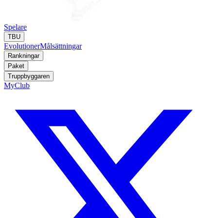
Spelare
TBU
Evolutioner
Målsättningar
Rankningar
Paket
Truppbyggaren
MyClub