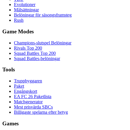
Evolutioner
Målsättningar
Belöningar för säsongsframsteg
Rush
Game Modes
Champions-slutspel Belöningar
Rivals Top 200
Squad Battles Top 200
Squad Battles-belöningar
Tools
Truppbyggaren
Paket
Engångskort
EA FC 26 Paketlista
Matchgenerator
Mest prisvärda SBCs
Billigaste spelarna efter betyg
Games