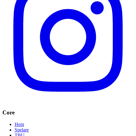
Core
Hem
Spelare
TBU