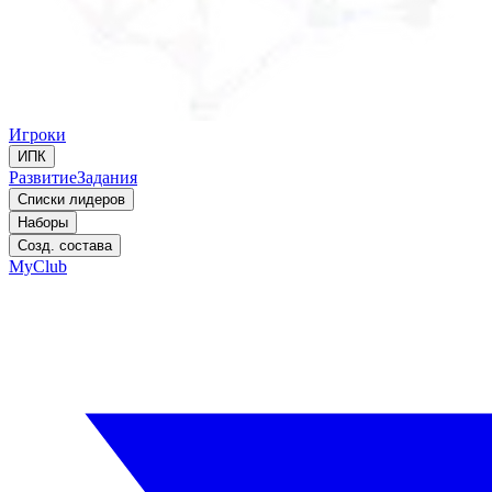
Игроки
ИПК
Развитие
Задания
Списки лидеров
Наборы
Созд. состава
MyClub