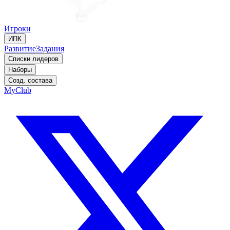
Игроки
ИПК
Развитие
Задания
Списки лидеров
Наборы
Созд. состава
MyClub