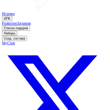
Игроки
ИПК
Развитие
Задания
Списки лидеров
Наборы
Созд. состава
MyClub