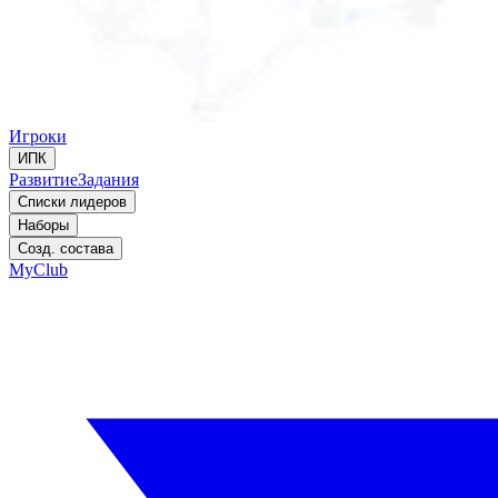
Игроки
ИПК
Развитие
Задания
Списки лидеров
Наборы
Созд. состава
MyClub