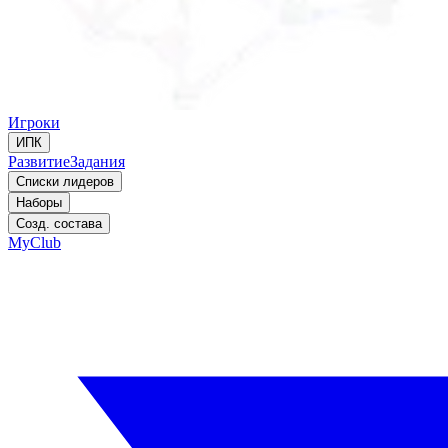
Игроки
ИПК
Развитие
Задания
Списки лидеров
Наборы
Созд. состава
MyClub