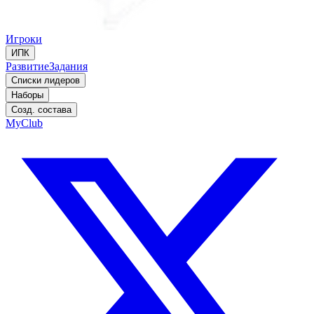
Игроки
ИПК
Развитие
Задания
Списки лидеров
Наборы
Созд. состава
MyClub