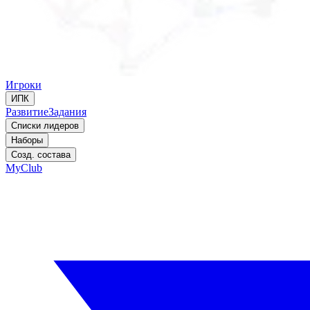
Игроки
ИПК
Развитие
Задания
Списки лидеров
Наборы
Созд. состава
MyClub