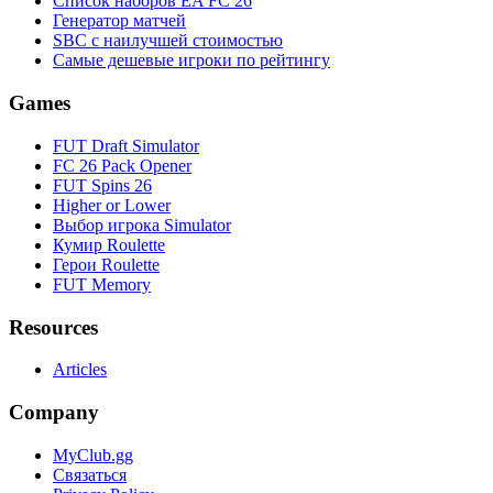
Список наборов EA FC 26
Генератор матчей
SBC с наилучшей стоимостью
Самые дешевые игроки по рейтингу
Games
FUT Draft Simulator
FC 26 Pack Opener
FUT Spins 26
Higher or Lower
Выбор игрока Simulator
Кумир Roulette
Герои Roulette
FUT Memory
Resources
Articles
Company
MyClub.gg
Связаться