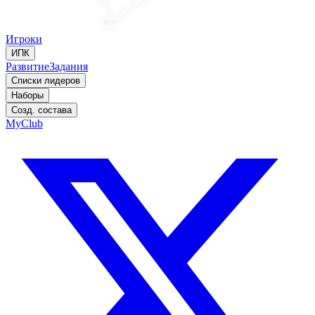
Игроки
ИПК
Развитие
Задания
Списки лидеров
Наборы
Созд. состава
MyClub