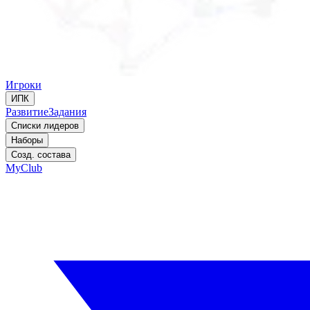
Игроки
ИПК
Развитие
Задания
Списки лидеров
Наборы
Созд. состава
MyClub