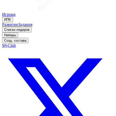
Игроки
ИПК
Развитие
Задания
Списки лидеров
Наборы
Созд. состава
MyClub