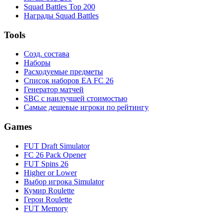
Squad Battles Top 200
Награды Squad Battles
Tools
Созд. состава
Наборы
Расходуемые предметы
Список наборов EA FC 26
Генератор матчей
SBC с наилучшей стоимостью
Самые дешевые игроки по рейтингу
Games
FUT Draft Simulator
FC 26 Pack Opener
FUT Spins 26
Higher or Lower
Выбор игрока Simulator
Кумир Roulette
Герои Roulette
FUT Memory