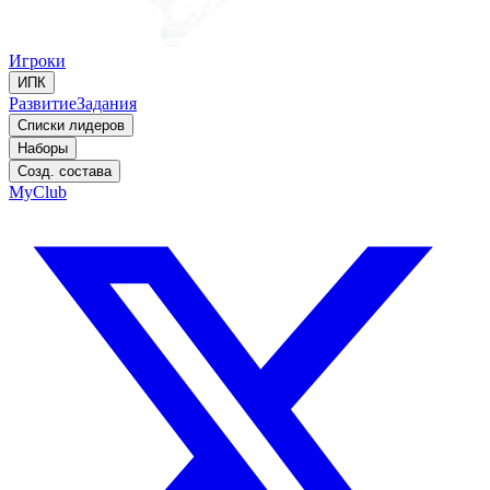
Игроки
ИПК
Развитие
Задания
Списки лидеров
Наборы
Созд. состава
MyClub