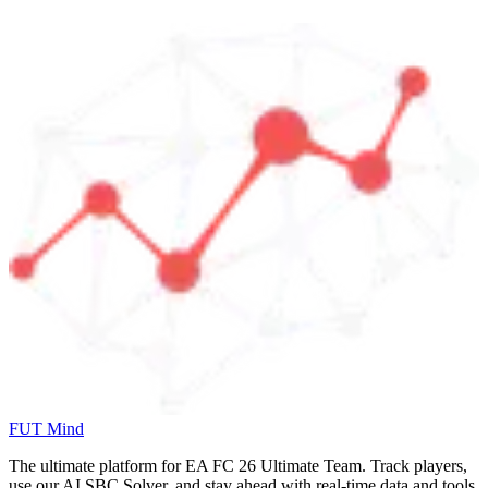
FUT Mind
The ultimate platform for EA FC
26
Ultimate Team. Track players,
use our AI SBC Solver, and stay ahead with real-time data and tools.