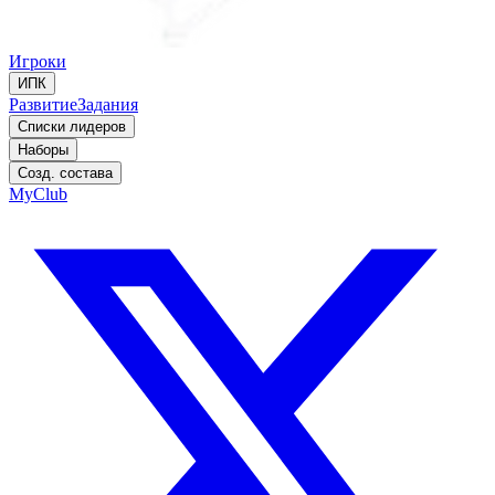
Игроки
ИПК
Развитие
Задания
Списки лидеров
Наборы
Созд. состава
MyClub