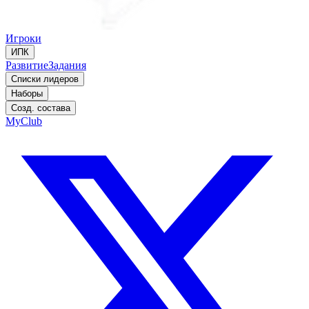
Игроки
ИПК
Развитие
Задания
Списки лидеров
Наборы
Созд. состава
MyClub