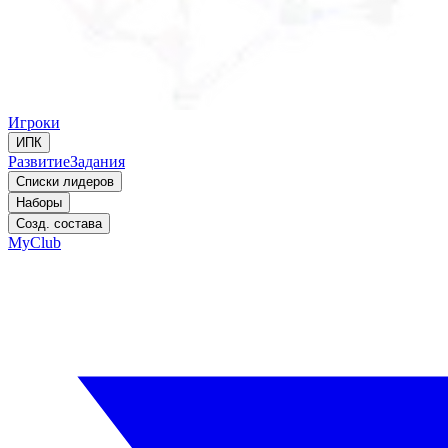
Игроки
ИПК
Развитие
Задания
Списки лидеров
Наборы
Созд. состава
MyClub