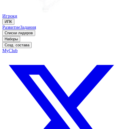
Игроки
ИПК
Развитие
Задания
Списки лидеров
Наборы
Созд. состава
MyClub